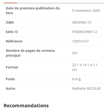
Date de première publication du
9 novembre 2005
titre
ISBN
2853996115
EAN-13
9782853996112
Référence
128314-57
Nombre de pages de contenu
201
principal
22.1 x 14.1 x 1.1
Format
cm
Poids
614 g
Autre
Nathalie NICOLAS
Recommandations