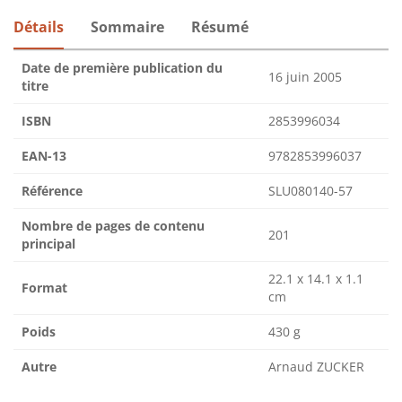
Détails
Sommaire
Résumé
Date de première publication du
16 juin 2005
titre
ISBN
2853996034
EAN-13
9782853996037
Référence
SLU080140-57
Nombre de pages de contenu
201
principal
22.1 x 14.1 x 1.1
Format
cm
Poids
430 g
Autre
Arnaud ZUCKER