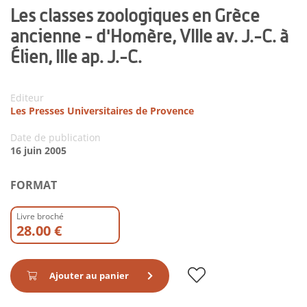
Les classes zoologiques en Grèce
ancienne - d'Homère, VIIIe av. J.-C. à
Élien, IIIe ap. J.-C.
Editeur
Les Presses Universitaires de Provence
Date de publication
16 juin 2005
FORMAT
Livre broché
28.00 €
Ajouter au panier