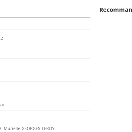
Recomman
22
 cm
R, Murielle GEORGES-LEROY,