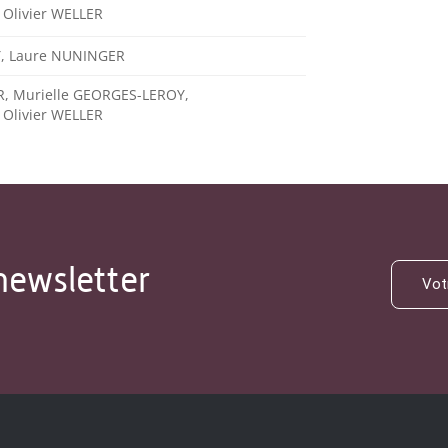
 Olivier WELLER
Y, Laure NUNINGER
R, Murielle GEORGES-LEROY,
 Olivier WELLER
newsletter