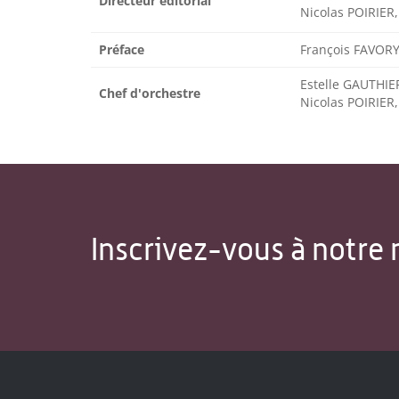
Directeur éditorial
Nicolas POIRIER,
Préface
François FAVOR
Estelle GAUTHIE
Chef d'orchestre
Nicolas POIRIER,
Inscrivez-vous à notre 