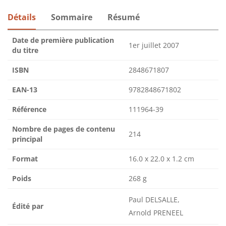
Détails
Sommaire
Résumé
Date de première publication
1er juillet 2007
du titre
ISBN
2848671807
EAN-13
9782848671802
Référence
111964-39
Nombre de pages de contenu
214
principal
Format
16.0 x 22.0 x 1.2 cm
Poids
268 g
Paul DELSALLE,
Édité par
Arnold PRENEEL