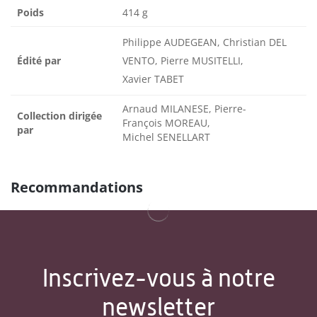
Poids
414 g
Philippe AUDEGEAN, Christian DEL
Édité par
VENTO, Pierre MUSITELLI,
Xavier TABET
Arnaud MILANESE, Pierre-
Collection dirigée
François MOREAU,
par
Michel SENELLART
Recommandations
Inscrivez-vous à notre
newsletter