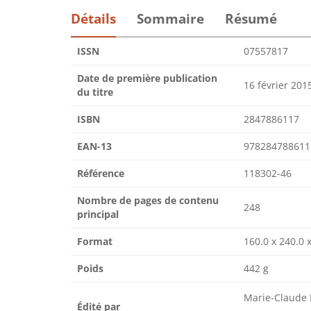
Détails
Sommaire
Résumé
ISSN
07557817
Date de première publication
16 février 201
du titre
ISBN
2847886117
EAN-13
978284788611
Référence
118302-46
Nombre de pages de contenu
248
principal
Format
160.0 x 240.0 
Poids
442 g
Marie-Claude
Édité par