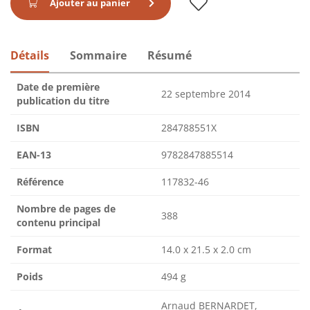
Ajouter au panier
Détails
Sommaire
Résumé
Date de première
22 septembre 2014
publication du titre
ISBN
284788551X
EAN-13
9782847885514
Référence
117832-46
Nombre de pages de
388
contenu principal
Format
14.0 x 21.5 x 2.0 cm
Poids
494 g
Arnaud BERNARDET,