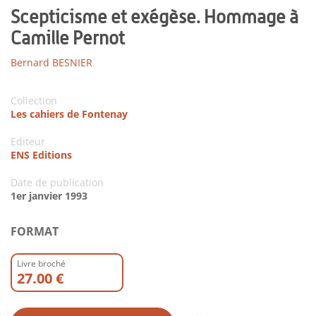
Scepticisme et exégèse. Hommage à
Camille Pernot
Bernard BESNIER
Collection
Les cahiers de Fontenay
Editeur
ENS Editions
Date de publication
1er janvier 1993
FORMAT
Livre broché
27.00 €