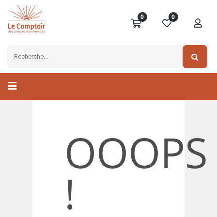
0
0
OOOPS
!