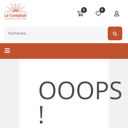
0
0
OOOPS
!