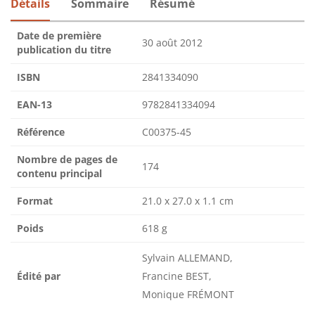
Détails
Sommaire
Résumé
Date de première
30 août 2012
publication du titre
ISBN
2841334090
EAN-13
9782841334094
Référence
C00375-45
Nombre de pages de
174
contenu principal
Format
21.0 x 27.0 x 1.1 cm
Poids
618 g
Sylvain ALLEMAND,
Édité par
Francine BEST,
Monique FRÉMONT