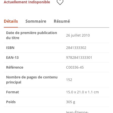
Actuellement Indisponible
Détails
Sommaire
Résumé
Date de première publication
26 juillet 2010
du titre
ISBN
2841333302
EAN-13
9782841333301
Référence
C00336-45
Nombre de pages de contenu
152
principal
Format
15.0 x 21.0 x 1.1 cm
Poids
305 g
Jean-Étienne-