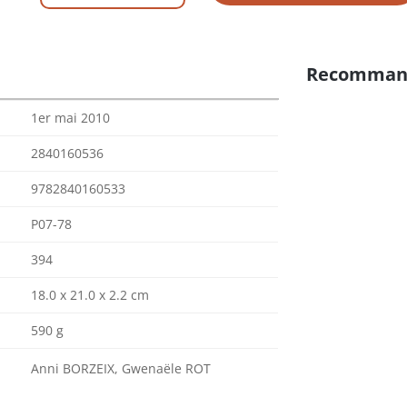
Recomman
1er mai 2010
2840160536
9782840160533
P07-78
394
18.0 x 21.0 x 2.2 cm
590 g
Anni BORZEIX, Gwenaële ROT