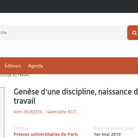
Éditeurs
Agenda
IOLOGIE DU TRAVAIL
Genèse d'une discipline, naissance d
travail
Anni BORZEIX,
Gwenaële ROT
Editeur
Date de publication
Presses universitaires de Paris
1er mai 2010