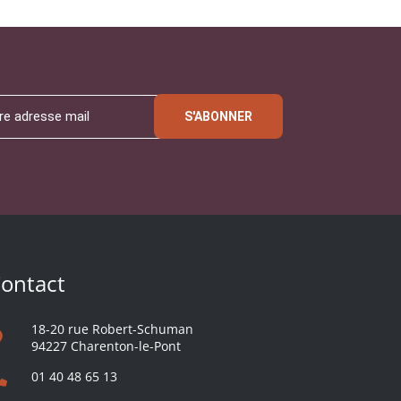
S'ABONNER
ontact
18-20 rue Robert-Schuman
94227 Charenton-le-Pont
01 40 48 65 13