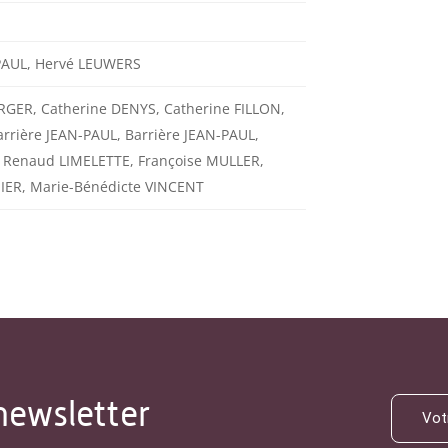
-PAUL, Hervé LEUWERS
GER, Catherine DENYS, Catherine FILLON,
rière JEAN-PAUL, Barrière JEAN-PAUL,
 Renaud LIMELETTE, Françoise MULLER,
IER, Marie-Bénédicte VINCENT
newsletter