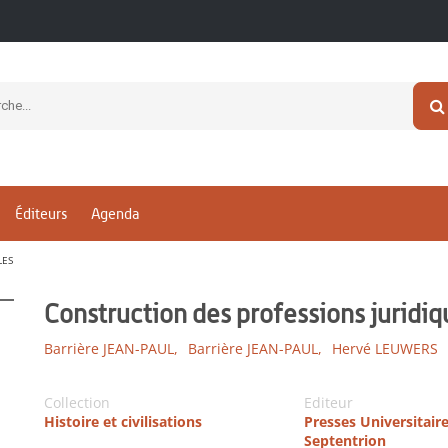
Éditeurs
Agenda
LES
Construction des professions juridi
Barrière JEAN-PAUL,
Barrière JEAN-PAUL,
Hervé LEUWERS
Collection
Editeur
Histoire et civilisations
Presses Universitair
Septentrion