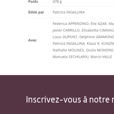
Poids
478 g
Édité par
Patrizia INGALLINA
Federica APPENDINO, Elie AZAR, Ma
Javier CARRILLO, Elisabetta CIMNA
Louis DUPONT, Delphine GRAMOND,
Avec
Patrizia INGALLINA, Klaus R. KUN
Nathalie MOLINES, Giulio MONDINI
Manuela SECHILARIU, Marco VALLE
Inscrivez-vous à notre 