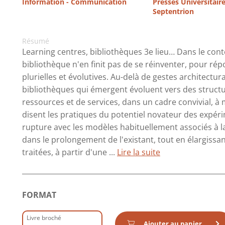
Information - Communication
Presses Universitair
Septentrion
Résumé
Learning centres, bibliothèques 3e lieu… Dans le cont
bibliothèque n'en finit pas de se réinventer, pour ré
plurielles et évolutives. Au-delà de gestes architectur
bibliothèques qui émergent évoluent vers des structu
ressources et de services, dans un cadre convivial, à
disent les pratiques du potentiel novateur des expér
rupture avec les modèles habituellement associés à la
dans le prolongement de l'existant, tout en élargissa
traitées, à partir d'une ...
Lire la suite
FORMAT
Livre broché
Ajouter au panier