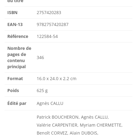
du titre
ISBN
2757420283
EAN-13
9782757420287
Référence
122584-54
Nombre de
pages de
346
contenu
principal
Format
16.0 x 24.0 x 2.2 cm
Poids
625 g
Édité par
Agnès CALLU
Patrick BOUCHERON, Agnès CALLU,
Valérie CARPENTIER, Myriam CHERMETTE,
Benoît CORVEZ, Alain DUBOIS,