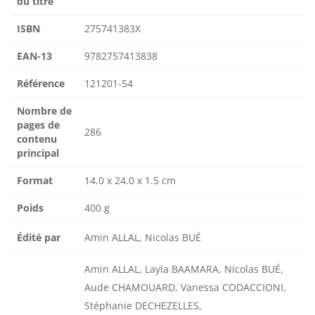
du titre
ISBN
275741383X
EAN-13
9782757413838
Référence
121201-54
Nombre de
pages de
286
contenu
principal
Format
14.0 x 24.0 x 1.5 cm
Poids
400 g
Édité par
Amin ALLAL, Nicolas BUÉ
Amin ALLAL, Layla BAAMARA, Nicolas BUÉ,
Aude CHAMOUARD, Vanessa CODACCIONI,
Stéphanie DECHEZELLES,