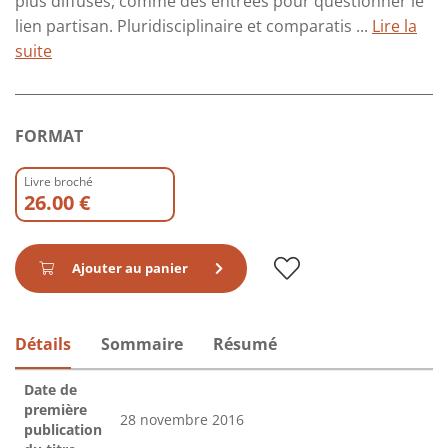
plus diffuses, comme des entrées pour questionner le
lien partisan. Pluridisciplinaire et comparatis ...
Lire la
suite
FORMAT
Livre broché
26.00 €
Ajouter au panier
Détails
Sommaire
Résumé
Date de
première
28 novembre 2016
publication