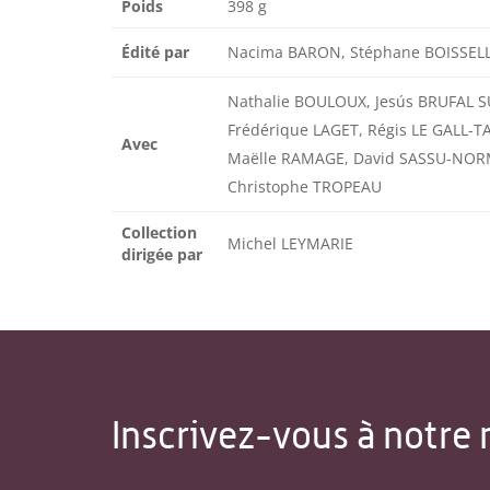
Poids
398 g
Édité par
Nacima BARON, Stéphane BOISSELLI
Nathalie BOULOUX, Jesús BRUFAL S
Frédérique LAGET, Régis LE GALL-T
Avec
Maëlle RAMAGE, David SASSU-NOR
Christophe TROPEAU
Collection
Michel LEYMARIE
dirigée par
Inscrivez-vous à notre 