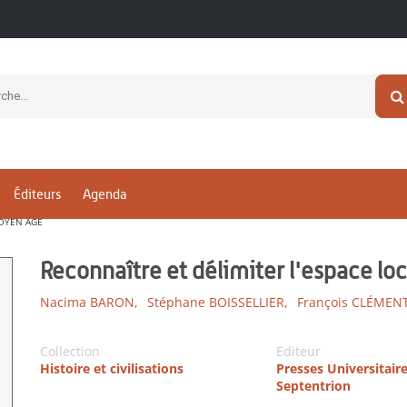
Éditeurs
Agenda
MOYEN ÂGE
Reconnaître et délimiter l'espace 
Nacima BARON,
Stéphane BOISSELLIER,
François CLÉMENT
Collection
Editeur
Histoire et civilisations
Presses Universitair
Septentrion