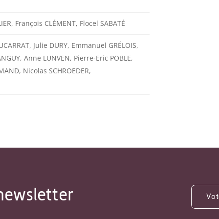
ER, François CLÉMENT, Flocel SABATÉ
UCARRAT, Julie DURY, Emmanuel GRÉLOIS,
ANGUY, Anne LUNVEN, Pierre-Eric POBLE,
MAND, Nicolas SCHROEDER,
newsletter