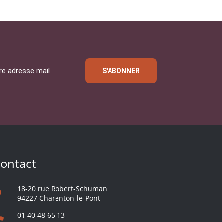
S'ABONNER
ontact
18-20 rue Robert-Schuman
94227 Charenton-le-Pont
01 40 48 65 13