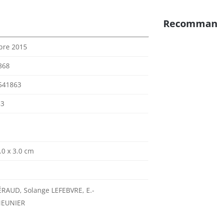
Recomman
bre 2015
868
541863
53
.0 x 3.0 cm
ÉRAUD, Solange LEFEBVRE, E.-
MEUNIER