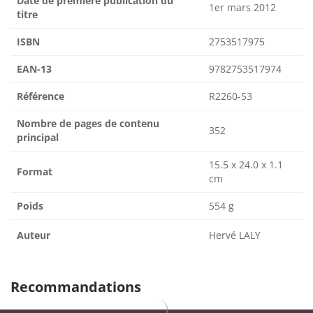
Date de première publication du
1er mars 2012
titre
ISBN
2753517975
EAN-13
9782753517974
Référence
R2260-53
Nombre de pages de contenu
352
principal
15.5 x 24.0 x 1.1
Format
cm
Poids
554 g
Auteur
Hervé LALY
Recommandations