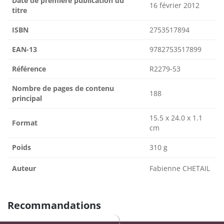
Date de première publication du
16 février 2012
titre
ISBN
2753517894
EAN-13
9782753517899
Référence
R2279-53
Nombre de pages de contenu
188
principal
15.5 x 24.0 x 1.1
Format
cm
Poids
310 g
Auteur
Fabienne CHETAIL
Recommandations