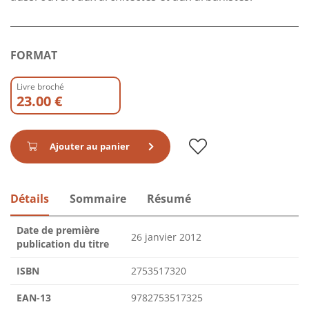
FORMAT
Livre broché
23.00 €
Ajouter au panier
Détails
Sommaire
Résumé
Date de première
26 janvier 2012
publication du titre
ISBN
2753517320
EAN-13
9782753517325