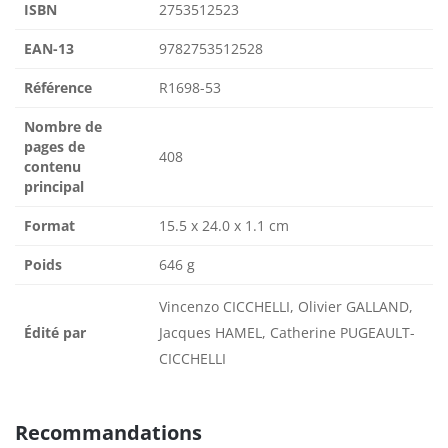
ISBN
2753512523
EAN-13
9782753512528
Référence
R1698-53
Nombre de
pages de
408
contenu
principal
Format
15.5 x 24.0 x 1.1 cm
Poids
646 g
Vincenzo CICCHELLI, Olivier GALLAND,
Édité par
Jacques HAMEL, Catherine PUGEAULT-
CICCHELLI
Recommandations