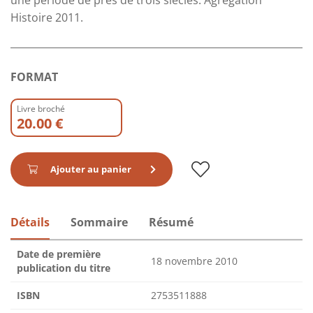
une période de près de trois siècles. Agrégation
Histoire 2011.
FORMAT
Livre broché
20.00 €
Ajouter au panier
Détails
Sommaire
Résumé
Date de première
18 novembre 2010
publication du titre
ISBN
2753511888