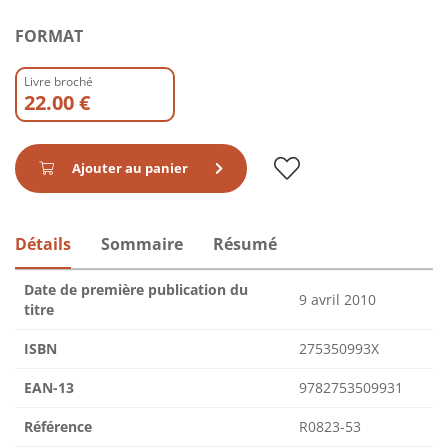
FORMAT
Livre broché
22.00 €
Ajouter au panier
Détails
Sommaire
Résumé
Date de première publication du
9 avril 2010
titre
ISBN
275350993X
EAN-13
9782753509931
Référence
R0823-53