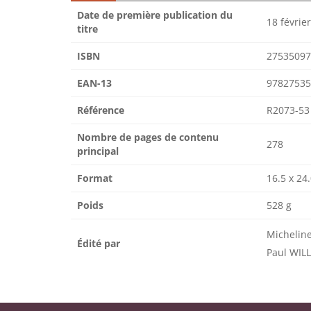
Date de première publication du
18 févrie
titre
ISBN
27535097
EAN-13
97827535
Référence
R2073-53
Nombre de pages de contenu
278
principal
Format
16.5 x 24
Poids
528 g
Micheline
Édité par
Paul WIL