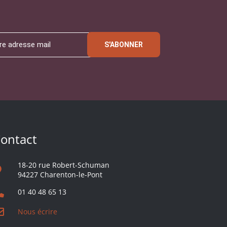
S'ABONNER
ontact
18-20 rue Robert-Schuman
94227 Charenton-le-Pont
01 40 48 65 13
Nous écrire