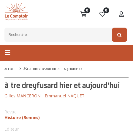
0
0
ACCUEIL
ÀŠTRE DREYFUSARD HIER ET AUJOURD'HUI
àŠtre dreyfusard hier et aujourd'hui
Gilles MANCERON,
Emmanuel NAQUET
Revue
Histoire (Rennes)
Editeur