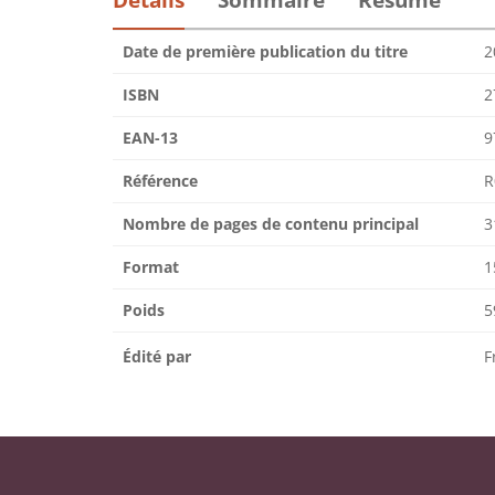
Détails
Sommaire
Résumé
Date de première publication du titre
2
ISBN
2
EAN-13
9
Référence
R
Nombre de pages de contenu principal
3
Format
1
Poids
5
Édité par
F