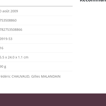
0 août 2009
753508860
782753508866
0919-53
16
5.5 x 24.0 x 1.1 cm
90 g
rédéric CHAUVAUD, Gilles MALANDAIN