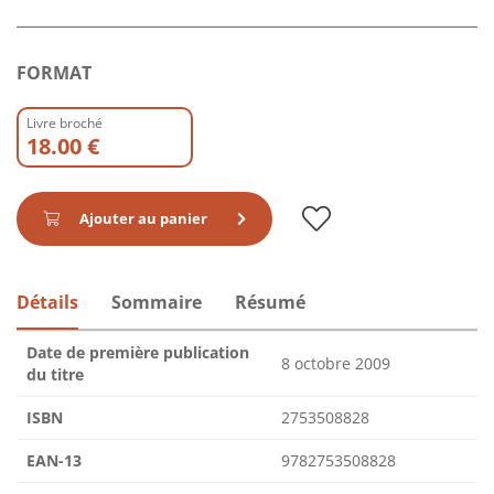
FORMAT
Livre broché
18.00 €
Ajouter au panier
Détails
Sommaire
Résumé
Date de première publication
8 octobre 2009
du titre
ISBN
2753508828
EAN-13
9782753508828