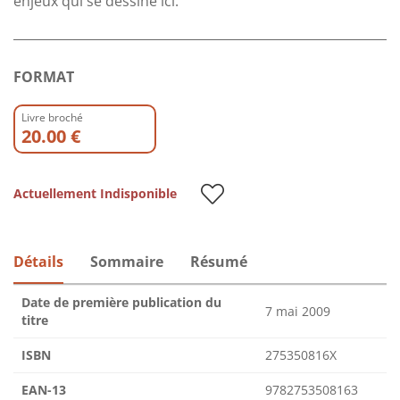
enjeux qui se dessine ici.
FORMAT
Livre broché
20.00 €
Actuellement Indisponible
Détails
Sommaire
Résumé
Date de première publication du
7 mai 2009
titre
ISBN
275350816X
EAN-13
9782753508163