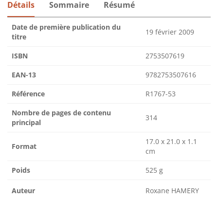
Détails
Sommaire
Résumé
Date de première publication du
19 février 2009
titre
ISBN
2753507619
EAN-13
9782753507616
Référence
R1767-53
Nombre de pages de contenu
314
principal
17.0 x 21.0 x 1.1
Format
cm
Poids
525 g
Auteur
Roxane HAMERY