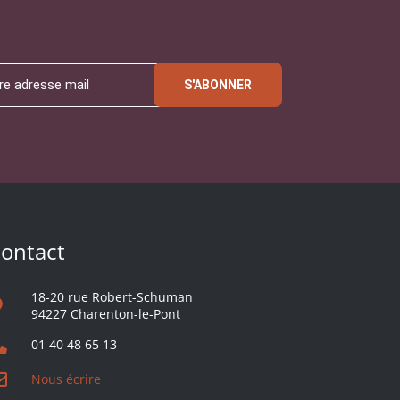
S'ABONNER
ontact
18-20 rue Robert-Schuman
94227 Charenton-le-Pont
01 40 48 65 13
Nous écrire