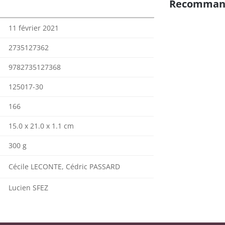
Recomman
11 février 2021
2735127362
9782735127368
125017-30
166
15.0 x 21.0 x 1.1 cm
300 g
Cécile LECONTE, Cédric PASSARD
Lucien SFEZ