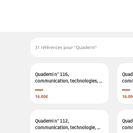
31
références pour "
Quaderni
"
Quaderni n° 116,
Quade
communication, technologies, ...
commu
16.00€
16.00
Quaderni n° 112,
Quade
communication, technologie, ...
commu