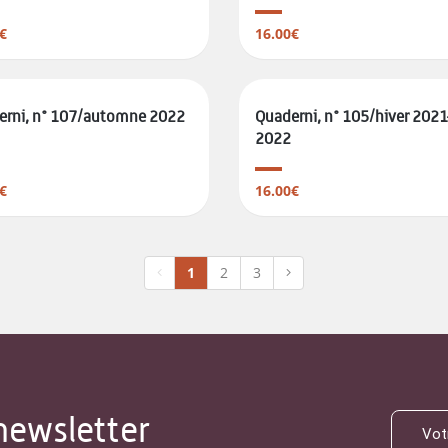
€
16.00€
erni, n° 107/automne 2022
Quaderni, n° 105/hiver 2021
2022
€
16.00€
1
2
3
newsletter