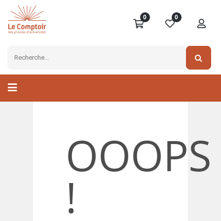
0
0
OOOPS
!