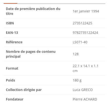
Date de première publication du
1er janvier 1994
titre
ISBN
2735122425
EAN-13
9782735122424
Référence
LS071-40
Nombre de pages de contenu
128
principal
22.1 x 14.1 x 1.1
Format
cm
Poids
180 g
Collection dirigée par
Luca GRECO
Fondateur
Pierre ACHARD