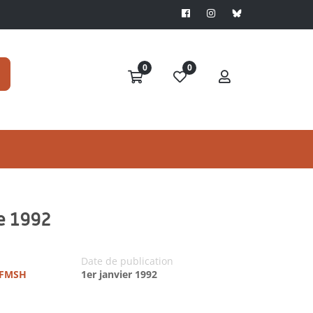
0
0
re 1992
Date de publication
- FMSH
1er janvier 1992