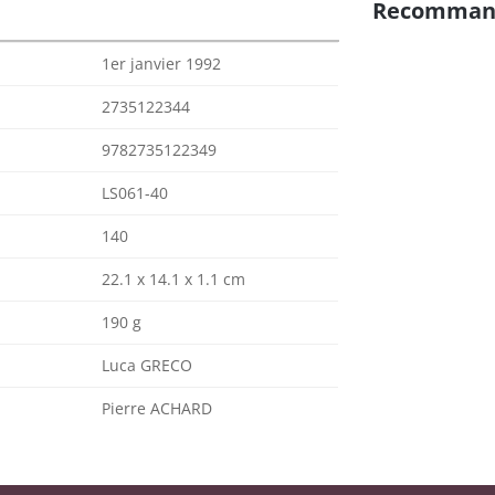
Recomman
1er janvier 1992
2735122344
9782735122349
LS061-40
140
22.1 x 14.1 x 1.1 cm
190 g
Luca GRECO
Pierre ACHARD