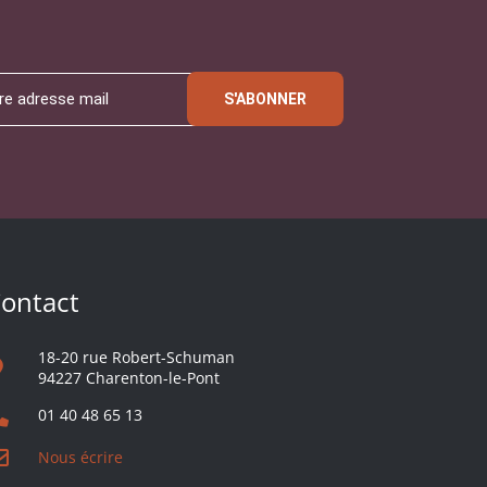
S'ABONNER
ontact
18-20 rue Robert-Schuman
94227 Charenton-le-Pont
01 40 48 65 13
Nous écrire