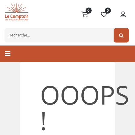
0
0
OOOPS
!