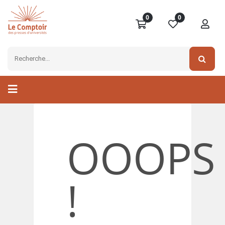
0
0
OOOPS
!