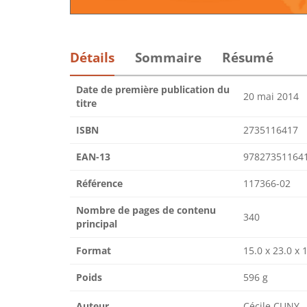
Détails
Sommaire
Résumé
Date de première publication du
20 mai 2014
titre
ISBN
2735116417
EAN-13
97827351164
Référence
117366-02
Nombre de pages de contenu
340
principal
Format
15.0 x 23.0 x 
Poids
596 g
Auteur
Cécile CUNY