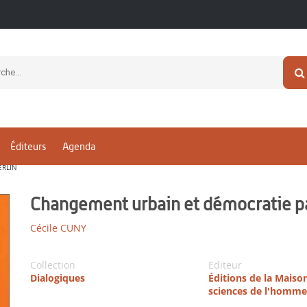
Éditeurs
Agenda
ERLIN
Changement urbain et démocratie par
Cécile CUNY
Collection
Editeur
Dialogiques
Éditions de la Maiso
sciences de l'homme