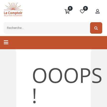
0
0
OOOPS
!