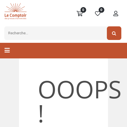
0
0
OOOPS
!