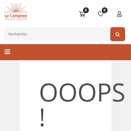
0
0
OOOPS
!