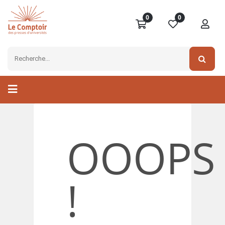
0
0
OOOPS
!