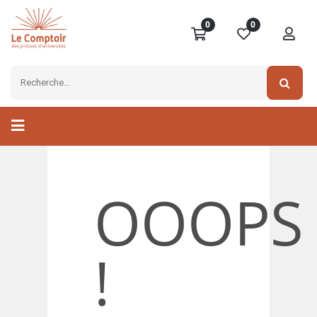
0
0
OOOPS
!