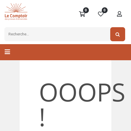
0
0
OOOPS
!