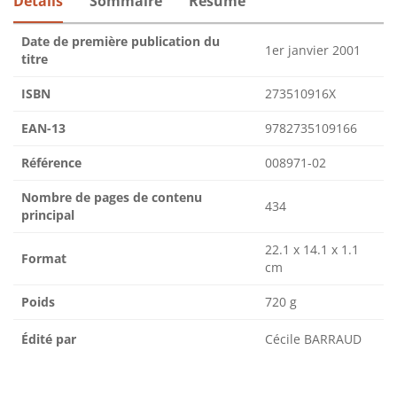
Détails
Sommaire
Résumé
Date de première publication du
1er janvier 2001
titre
ISBN
273510916X
EAN-13
9782735109166
Référence
008971-02
Nombre de pages de contenu
434
principal
22.1 x 14.1 x 1.1
Format
cm
Poids
720 g
Édité par
Cécile BARRAUD