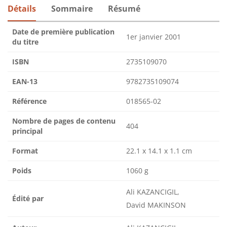
Détails
Sommaire
Résumé
Date de première publication
1er janvier 2001
du titre
ISBN
2735109070
EAN-13
9782735109074
Référence
018565-02
Nombre de pages de contenu
404
principal
Format
22.1 x 14.1 x 1.1 cm
Poids
1060 g
Ali KAZANCIGIL,
Édité par
David MAKINSON