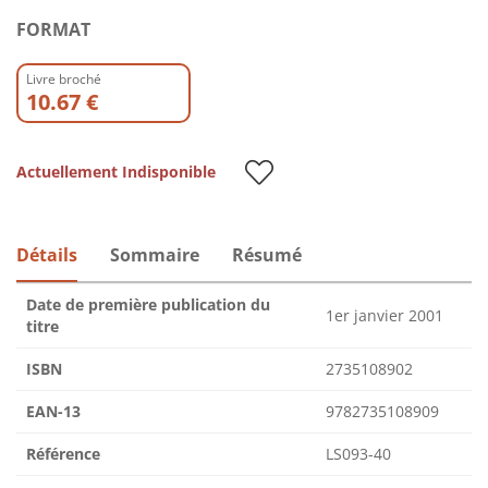
FORMAT
Livre broché
10.67 €
Actuellement Indisponible
Détails
Sommaire
Résumé
Date de première publication du
1er janvier 2001
titre
ISBN
2735108902
EAN-13
9782735108909
Référence
LS093-40