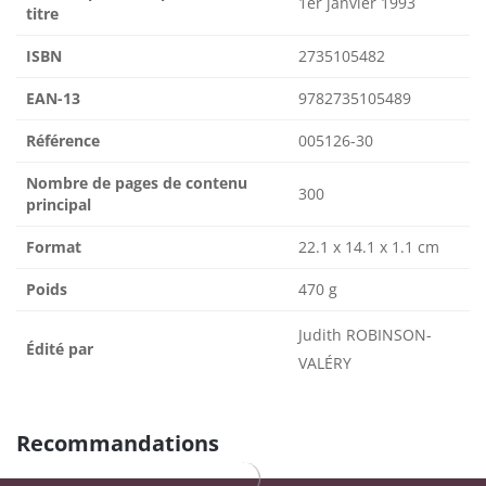
1er janvier 1993
titre
ISBN
2735105482
EAN-13
9782735105489
Référence
005126-30
Nombre de pages de contenu
300
principal
Format
22.1 x 14.1 x 1.1 cm
Poids
470 g
Judith ROBINSON-
Édité par
VALÉRY
Recommandations